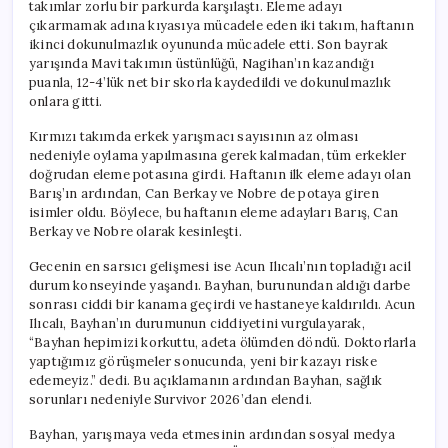
takımlar zorlu bir parkurda karşılaştı. Eleme adayı
çıkarmamak adına kıyasıya mücadele eden iki takım, haftanın
ikinci dokunulmazlık oyununda mücadele etti. Son bayrak
yarışında Mavi takımın üstünlüğü, Nagihan’ın kazandığı
puanla, 12-4’lük net bir skorla kaydedildi ve dokunulmazlık
onlara gitti.
Kırmızı takımda erkek yarışmacı sayısının az olması
nedeniyle oylama yapılmasına gerek kalmadan, tüm erkekler
doğrudan eleme potasına girdi. Haftanın ilk eleme adayı olan
Barış’ın ardından, Can Berkay ve Nobre de potaya giren
isimler oldu. Böylece, bu haftanın eleme adayları Barış, Can
Berkay ve Nobre olarak kesinleşti.
Gecenin en sarsıcı gelişmesi ise Acun Ilıcalı’nın topladığı acil
durum konseyinde yaşandı. Bayhan, burunundan aldığı darbe
sonrası ciddi bir kanama geçirdi ve hastaneye kaldırıldı. Acun
Ilıcalı, Bayhan’ın durumunun ciddiyetini vurgulayarak,
“Bayhan hepimizi korkuttu, adeta ölümden döndü. Doktorlarla
yaptığımız görüşmeler sonucunda, yeni bir kazayı riske
edemeyiz.” dedi. Bu açıklamanın ardından Bayhan, sağlık
sorunları nedeniyle Survivor 2026’dan elendi.
Bayhan, yarışmaya veda etmesinin ardından sosyal medya