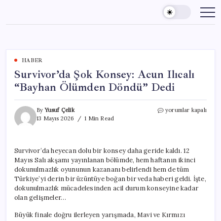
Skip
to
content
HABER
Survivor’da Şok Konsey: Acun Ilıcalı
“Bayhan Ölümden Döndü” Dedi
Survivor’da
By
Yusuf Çelik
yorumlar kapalı
Şok
13 Mayıs 2026
1 Min Read
Konsey:
Acun
Ilıcalı
Survivor’da heyecan dolu bir konsey daha geride kaldı. 12
“Bayhan
Mayıs Salı akşamı yayınlanan bölümde, hem haftanın ikinci
Ölümden
Döndü”
dokunulmazlık oyununun kazananı belirlendi hem de tüm
Dedi
Türkiye’yi derin bir üzüntüye boğan bir veda haberi geldi. İşte,
için
dokunulmazlık mücadelesinden acil durum konseyine kadar
olan gelişmeler…
Büyük finale doğru ilerleyen yarışmada, Mavi ve Kırmızı