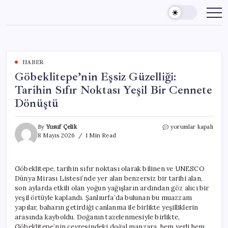
Skip
to
content
HABER
Göbeklitepe’nin Eşsiz Güzelliği:
Tarihin Sıfır Noktası Yeşil Bir Cennete
Dönüştü
Göbeklitepe’nin
By
Yusuf Çelik
yorumlar kapalı
Eşsiz
8 Mayıs 2026
1 Min Read
Güzelliği:
Tarihin
Sıfır
Göbeklitepe, tarihin sıfır noktası olarak bilinen ve UNESCO
Noktası
Dünya Mirası Listesi’nde yer alan benzersiz bir tarihi alan,
Yeşil
Bir
son aylarda etkili olan yoğun yağışların ardından göz alıcı bir
Cennete
yeşil örtüyle kaplandı. Şanlıurfa’da bulunan bu muazzam
Dönüştü
yapılar, baharın getirdiği canlanma ile birlikte yeşilliklerin
için
arasında kayboldu. Doğanın tazelenmesiyle birlikte,
Göbeklitepe’nin çevresindeki doğal manzara, hem yerli hem