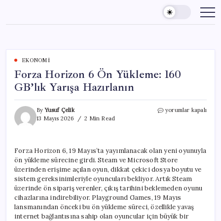
Skip
to
content
EKONOMI
Forza Horizon 6 Ön Yükleme: 160
GB’lık Yarışa Hazırlanın
Forza
By
Yusuf Çelik
yorumlar kapalı
Horizon
13 Mayıs 2026
2 Min Read
6
Ön
Yükleme:
Forza Horizon 6, 19 Mayıs’ta yayımlanacak olan yeni oyunuyla
160
ön yükleme sürecine girdi. Steam ve Microsoft Store
GB’lık
Yarışa
üzerinden erişime açılan oyun, dikkat çekici dosya boyutu ve
Hazırlanın
sistem gereksinimleriyle oyuncuları bekliyor. Artık Steam
için
üzerinde ön sipariş verenler, çıkış tarihini beklemeden oyunu
cihazlarına indirebiliyor. Playground Games, 19 Mayıs
lansmanından önceki bu ön yükleme süreci, özellikle yavaş
internet bağlantısına sahip olan oyuncular için büyük bir