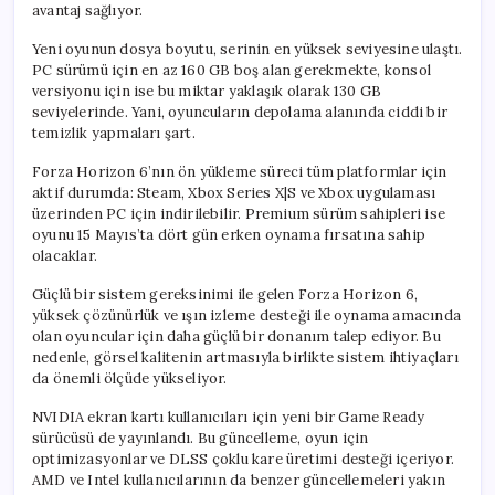
avantaj sağlıyor.
Yeni oyunun dosya boyutu, serinin en yüksek seviyesine ulaştı.
PC sürümü için en az 160 GB boş alan gerekmekte, konsol
versiyonu için ise bu miktar yaklaşık olarak 130 GB
seviyelerinde. Yani, oyuncuların depolama alanında ciddi bir
temizlik yapmaları şart.
Forza Horizon 6’nın ön yükleme süreci tüm platformlar için
aktif durumda: Steam, Xbox Series X|S ve Xbox uygulaması
üzerinden PC için indirilebilir. Premium sürüm sahipleri ise
oyunu 15 Mayıs’ta dört gün erken oynama fırsatına sahip
olacaklar.
Güçlü bir sistem gereksinimi ile gelen Forza Horizon 6,
yüksek çözünürlük ve ışın izleme desteği ile oynama amacında
olan oyuncular için daha güçlü bir donanım talep ediyor. Bu
nedenle, görsel kalitenin artmasıyla birlikte sistem ihtiyaçları
da önemli ölçüde yükseliyor.
NVIDIA ekran kartı kullanıcıları için yeni bir Game Ready
sürücüsü de yayınlandı. Bu güncelleme, oyun için
optimizasyonlar ve DLSS çoklu kare üretimi desteği içeriyor.
AMD ve Intel kullanıcılarının da benzer güncellemeleri yakın