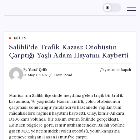
Skip
to
content
EĞITIM
Salihli’de Trafik Kazası: Otobüsün
Çarptığı Yaşlı Adam Hayatını Kaybetti
Salihli’de
By
Yusuf Çelik
yorumlar kapalı
Trafik
13 Mayıs 2026
1 Min Read
Kazası:
Otobüsün
Çarptığı
Manisa’nın Salihli ilçesinde meydana gelen trajik bir trafik
Yaşlı
kazasında, 70 yaşındaki Hasan İzmirli, yolcu otobüsünün
Adam
Hayatını
çarpması sonucu ağır yaralandı ve hastanede yapılan tüm
Kaybetti
müdahalelere rağmen hayatını kaybetti. Olay, İzmir-Ankara
için
D300 kara yolunda, bir bakım evinin önünde gerçekleşti.
Edinilen bilgilere göre, İzmir istikametinden Salihli yönüne
giden M.C. yönetimindeki yolcu otobüsü, yolun karşısına
geçmeye çalışan Hasan İzmirli’ye çarptı.