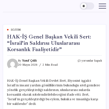
Skip
to
content
EĞITIM
HAK-İŞ Genel Başkan Vekili Sert:
“İsrail’in Saldırısı Uluslararası
Korsanlık Faaliyetidir”
HAK-
By
Yusuf Çelik
yorumlar kapalı
İŞ
20 Mayıs 2026
2 Min Read
Genel
Başkan
Vekili
HAK-İŞ Genel Başkan Vekili Devlet Sert, Siyonist işgalci
Sert:
İsrail’in insani yardım gönüllülerinin bulunduğu sivil gemilere
“İsrail’in
Saldırısı
yönelik gerçekleştirdiği saldırının, uluslararası sularda
Uluslararası
korsanlık olarak nitelendirilebileceğini ifade etti. Sert,
Korsanlık
“İsrail’in gerçekleştirdiği bu eylem, hukuka ve insanlığa karşı
Faaliyetidir”
bir saldırıdır” dedi.
için