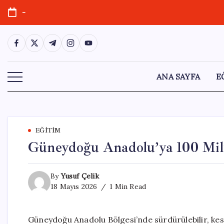
Skip
-
to
content
https://www.facebook.com/
https://twitter.com/
https://t.me/
https://www.instagram.com/
https://youtube.com/
ANA SAYFA
E
EĞITIM
Güneydoğu Anadolu’ya 100 Mily
By
Yusuf Çelik
18 Mayıs 2026
1 Min Read
Güneydoğu Anadolu Bölgesi’nde sürdürülebilir, kesin