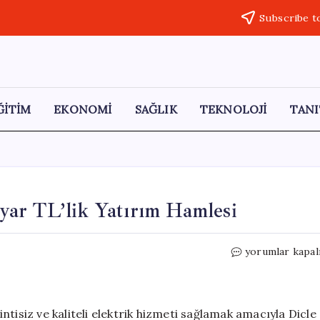
Subscribe t
ĞİTİM
EKONOMİ
SAĞLIK
TEKNOLOJİ
TANI
ar TL’lik Yatırım Hamlesi
Güneydoğu
yorumlar kapal
Anadolu’ya
100
Milyar
TL’lik
tisiz ve kaliteli elektrik hizmeti sağlamak amacıyla Dicle