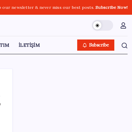
o our newsletter & never miss our best posts.
Subscribe Now!
TIM
İLETİŞİM
Subscribe
ı
SON YAZILAR
Ekran Kartı Fiyatlarına Zam Yolda: Yüzde
40’a Varan Fiyat Artışı