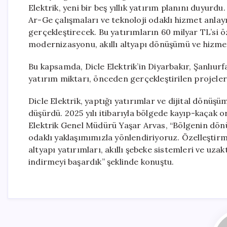
Elektrik, yeni bir beş yıllık yatırım planını duyurdu.
Ar-Ge çalışmaları ve teknoloji odaklı hizmet anlayı
gerçekleştirecek. Bu yatırımların 60 milyar TL’si öz
modernizasyonu, akıllı altyapı dönüşümü ve hizmet k
Bu kapsamda, Dicle Elektrik’in Diyarbakır, Şanlıur
yatırım miktarı, önceden gerçekleştirilen projelerle
Dicle Elektrik, yaptığı yatırımlar ve dijital dönü
düşürdü. 2025 yılı itibarıyla bölgede kayıp-kaçak o
Elektrik Genel Müdürü Yaşar Arvas, “Bölgenin dönü
odaklı yaklaşımımızla yönlendiriyoruz. Özelleşti
altyapı yatırımları, akıllı şebeke sistemleri ve uz
indirmeyi başardık” şeklinde konuştu.