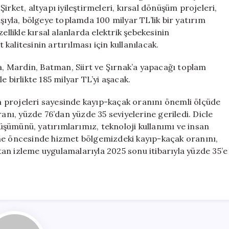
Yatırım
 Şirket, altyapı iyileştirmeleri, kırsal dönüşüm projeleri,
Hamlesi
şıyla, bölgeye toplamda 100 milyar TL’lik bir yatırım
için
ellikle kırsal alanlarda elektrik şebekesinin
alitesinin artırılması için kullanılacak.
fa, Mardin, Batman, Siirt ve Şırnak’a yapacağı toplam
 birlikte 185 milyar TL’yi aşacak.
şüm projeleri sayesinde kayıp-kaçak oranını önemli ölçüde
ranı, yüzde 76’dan yüzde 35 seviyelerine geriledi. Dicle
şümünü, yatırımlarımız, teknoloji kullanımı ve insan
rme öncesinde hizmet bölgemizdeki kayıp-kaçak oranını,
aktan izleme uygulamalarıyla 2025 sonu itibarıyla yüzde 35’e