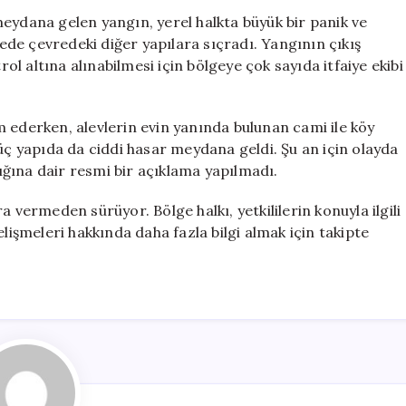
Cami
eydana gelen yangın, yerel halkta büyük bir panik ve
ve
rede çevredeki diğer yapılara sıçradı. Yangının çıkış
Köy
 altına alınabilmesi için bölgeye çok sayıda itfaiye ekibi
Konağını
Tehdit
Etti
 ederken, alevlerin evin yanında bulunan cami ile köy
için
 üç yapıda da ciddi hasar meydana geldi. Şu an için olayda
ğına dair resmi bir açıklama yapılmadı.
 vermeden sürüyor. Bölge halkı, yetkililerin konuyla ilgili
elişmeleri hakkında daha fazla bilgi almak için takipte