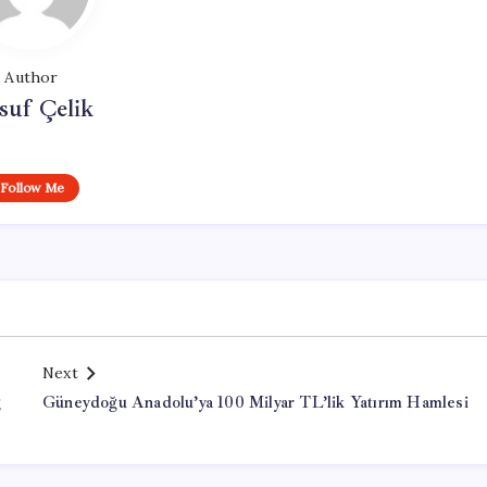
Author
suf Çelik
Follow Me
Next
ğ
Güneydoğu Anadolu’ya 100 Milyar TL’lik Yatırım Hamlesi