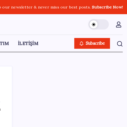
o our newsletter & never miss our best posts.
Subscribe Now!
TIM
İLETİŞİM
Subscribe
SON YAZILAR
ı
Yarım asırlık Türk şirketi Dubaililere
satılıyor: Devir süreci başladı