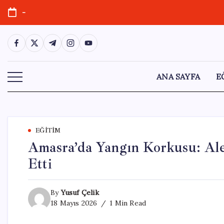
Skip
-
to
content
https://www.facebook.com/
https://twitter.com/
https://t.me/
https://www.instagram.com/
https://youtube.com/
ANA SAYFA
E
EĞITIM
Amasra’da Yangın Korkusu: Ale
Etti
By
Yusuf Çelik
18 Mayıs 2026
1 Min Read