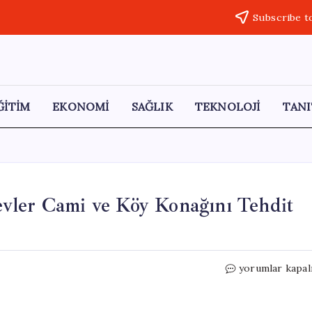
Subscribe t
ĞİTİM
EKONOMİ
SAĞLIK
TEKNOLOJİ
TANI
vler Cami ve Köy Konağını Tehdit
Amasra’da
yorumlar kapal
Yangın
Korkusu:
Alevler