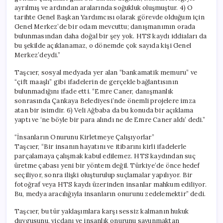
ayrılmış ve ardından aralarında soğukluk oluşmuştur. 4) O
tarihte Genel Başkan Yardımcısı olarak görevde olduğum için
Genel Merkez’de bir odam mevcuttu; danışmanımın orada
bulunmasından daha doğal bir şey yok. HTS kaydı iddiaları da
bu şekilde açıklanamaz, o dönemde çok sayıda kişi Genel
Merkez’deydi.”
Taşcıer, sosyal medyada yer alan “bankamatik memuru” ve
“çift maaşlı” gibi ifadelerin de gerçekle bağlantısının
bulunmadığını ifade etti. “Emre Caner, danışmanlık
sonrasında Çankaya Belediyesi’nde önemli projelere imza
atan bir isimdir. 6) Veli Ağbaba da bu konuda bir açıklama
yaptı ve ‘ne böyle bir para alındı ne de Emre Caner aldı’ dedi.”
“İnsanların Onurunu Kirletmeye Çalışıyorlar”
Taşcıer, “Bir insanın hayatını ve itibarını kirli ifadelerle
parçalamaya çalışmak kabul edilemez. HTS kaydından suç
üretme çabası yeni bir yöntem değil. Türkiye’de önce hedef
seçiliyor, sonra ilişki oluşturulup suçlamalar yapılıyor. Bir
fotoğraf veya HTS kaydı üzerinden insanlar mahkum ediliyor.
Bu, medya aracılığıyla insanların onurunu zedelemektir” dedi.
Taşcıer, bu tür yaklaşımlara karşı sessiz kalmanın hukuk
duygusunu, vicdanı ve insanlık onurunu savunmaktan