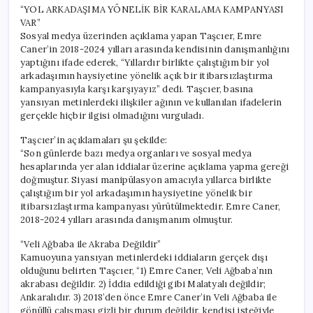
“YOL ARKADAŞIMA YÖNELİK BİR KARALAMA KAMPANYASI
VAR”
Sosyal medya üzerinden açıklama yapan Taşcıer, Emre
Caner’in 2018-2024 yılları arasında kendisinin danışmanlığını
yaptığını ifade ederek, “Yıllardır birlikte çalıştığım bir yol
arkadaşımın haysiyetine yönelik açık bir itibarsızlaştırma
kampanyasıyla karşı karşıyayız” dedi. Taşcıer, basına
yansıyan metinlerdeki ilişkiler ağının ve kullanılan ifadelerin
gerçekle hiçbir ilgisi olmadığını vurguladı.
Taşcıer’in açıklamaları şu şekilde:
“Son günlerde bazı medya organları ve sosyal medya
hesaplarında yer alan iddialar üzerine açıklama yapma gereği
doğmuştur. Siyasi manipülasyon amacıyla yıllarca birlikte
çalıştığım bir yol arkadaşımın haysiyetine yönelik bir
itibarsızlaştırma kampanyası yürütülmektedir. Emre Caner,
2018-2024 yılları arasında danışmanım olmuştur.
“Veli Ağbaba ile Akraba Değildir”
Kamuoyuna yansıyan metinlerdeki iddiaların gerçek dışı
olduğunu belirten Taşcıer, “1) Emre Caner, Veli Ağbaba’nın
akrabası değildir. 2) İddia edildiği gibi Malatyalı değildir;
Ankaralıdır. 3) 2018’den önce Emre Caner’in Veli Ağbaba ile
gönüllü çalışması gizli bir durum değildir, kendisi isteğiyle