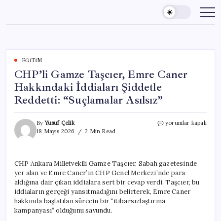
Skip
to
content
EĞITIM
CHP’li Gamze Taşcıer, Emre Caner
Hakkındaki İddiaları Şiddetle
Reddetti: “Suçlamalar Asılsız”
CHP’li
By
Yusuf Çelik
yorumlar kapalı
Gamze
18 Mayıs 2026
2 Min Read
Taşcıer,
Emre
Caner
CHP Ankara Milletvekili Gamze Taşcıer, Sabah gazetesinde
Hakkındaki
yer alan ve Emre Caner’in CHP Genel Merkezi’nde para
İddiaları
Şiddetle
aldığına dair çıkan iddialara sert bir cevap verdi. Taşcıer, bu
Reddetti:
iddiaların gerçeği yansıtmadığını belirterek, Emre Caner
“Suçlamalar
hakkında başlatılan sürecin bir “itibarsızlaştırma
Asılsız”
kampanyası” olduğunu savundu.
için