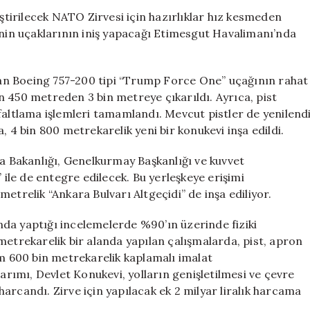
Hazırlıklar:
irilecek NATO Zirvesi için hazırlıklar hız kesmeden
11.5
inin uçaklarının iniş yapacağı Etimesgut Havalimanı’nda
Milyar
Liralık
Yatırım
an Boeing 757-200 tipi “Trump Force One” uçağının rahat
ve
bin 450 metreden 3 bin metreye çıkarıldı. Ayrıca, pist
Özel
faltlama işlemleri tamamlandı. Mevcut pistler de yenilend
Pist
, 4 bin 800 metrekarelik yeni bir konukevi inşa edildi.
Çalışmaları
için
ma Bakanlığı, Genelkurmay Başkanlığı ve kuvvet
 ile de entegre edilecek. Bu yerleşkeye erişimi
etrelik “Ankara Bulvarı Altgeçidi” de inşa ediliyor.
da yaptığı incelemelerde %90’ın üzerinde fiziki
metrekarelik bir alanda yapılan çalışmalarda, pist, apron
am 600 bin metrekarelik kaplamalı imalat
narımı, Devlet Konukevi, yolların genişletilmesi ve çevre
arcandı. Zirve için yapılacak ek 2 milyar liralık harcama