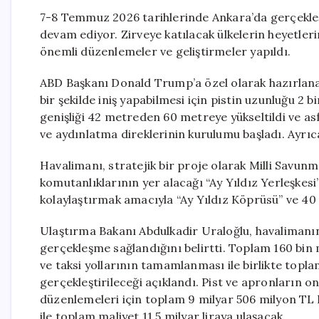
7-8 Temmuz 2026 tarihlerinde Ankara’da gerçekleşt
devam ediyor. Zirveye katılacak ülkelerin heyetler
önemli düzenlemeler ve geliştirmeler yapıldı.
ABD Başkanı Donald Trump’a özel olarak hazırlan
bir şekilde iniş yapabilmesi için pistin uzunluğu 2 
genişliği 42 metreden 60 metreye yükseltildi ve as
ve aydınlatma direklerinin kurulumu başladı. Ayrıca
Havalimanı, stratejik bir proje olarak Milli Savun
komutanlıklarının yer alacağı “Ay Yıldız Yerleşkesi”
kolaylaştırmak amacıyla “Ay Yıldız Köprüsü” ve 40 m
Ulaştırma Bakanı Abdulkadir Uraloğlu, havalimanın
gerçekleşme sağlandığını belirtti. Toplam 160 bin 
ve taksi yollarının tamamlanması ile birlikte topl
gerçekleştirileceği açıklandı. Pist ve apronların o
düzenlemeleri için toplam 9 milyar 506 milyon TL h
ile toplam maliyet 11.5 milyar liraya ulaşacak.