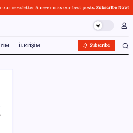
o our newsletter & never miss our best posts.
Subscribe Now!
TIM
İLETİŞİM
Subscribe
SON YAZILAR
ı
Yarım asırlık Türk şirketi Dubaililere
satılıyor: Devir süreci başladı