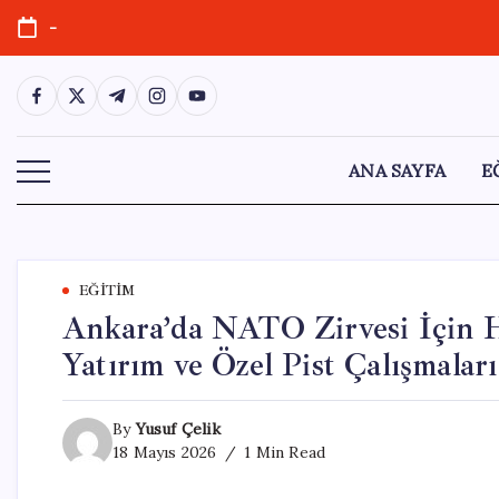
Skip
-
to
content
https://www.facebook.com/
https://twitter.com/
https://t.me/
https://www.instagram.com/
https://youtube.com/
ANA SAYFA
E
EĞITIM
Ankara’da NATO Zirvesi İçin Haz
Yatırım ve Özel Pist Çalışmaları
By
Yusuf Çelik
18 Mayıs 2026
1 Min Read