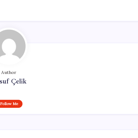
Author
suf Çelik
Follow Me