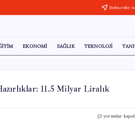
Subscribe t
ĞİTİM
EKONOMİ
SAĞLIK
TEKNOLOJİ
TANI
ırlıklar: 11.5 Milyar Liralık
Ankara’da
yorumlar kapal
NATO
Zirvesi
İçin