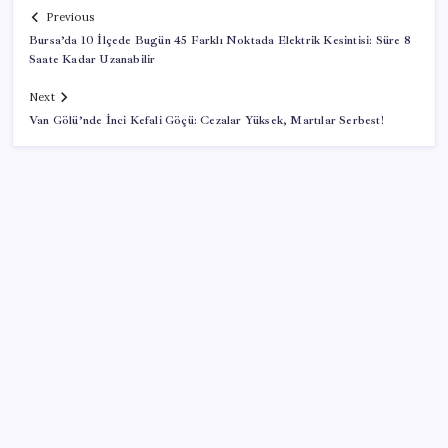
Previous
Bursa’da 10 İlçede Bugün 45 Farklı Noktada Elektrik Kesintisi: Süre 8
Saate Kadar Uzanabilir
Next
Van Gölü’nde İnci Kefali Göçü: Cezalar Yüksek, Martılar Serbest!
SON YAZILAR
Yarım asırlık Türk şirketi Dubaililere satılıyor: Devir
süreci başladı
BMW sürücülerini çileden çıkardı: Kontağı açan