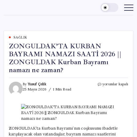
Skip
to
content
SAĞLIK
ZONGULDAK’TA KURBAN
BAYRAMI NAMAZI SAATİ 2026 ||
ZONGULDAK Kurban Bayramı
namazı ne zaman?
ZONGULDAK’TA
By
Yusuf Çelik
yorumlar kapalı
KURBAN
25 Mayıs 2026
1 Min Read
BAYRAMI
NAMAZI
SAATİ
2026
||
ZONGULDAK
Kurban
ZONGULDAK’ta Kurban Bayramı’nın coşkusunu ibadetle
Bayramı
karşılayacak olan vatandaşlar, bayram namazı saatlerini
namazı