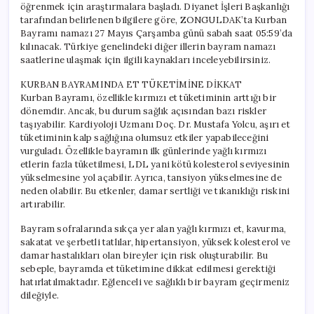
öğrenmek için araştırmalara başladı. Diyanet İşleri Başkanlığı
ne
tarafından belirlenen bilgilere göre, ZONGULDAK’ta Kurban
zaman?
Bayramı namazı 27 Mayıs Çarşamba günü sabah saat 05:59’da
için
kılınacak. Türkiye genelindeki diğer illerin bayram namazı
saatlerine ulaşmak için ilgili kaynakları inceleyebilirsiniz.
KURBAN BAYRAMINDA ET TÜKETİMİNE DİKKAT
Kurban Bayramı, özellikle kırmızı et tüketiminin arttığı bir
dönemdir. Ancak, bu durum sağlık açısından bazı riskler
taşıyabilir. Kardiyoloji Uzmanı Doç. Dr. Mustafa Yolcu, aşırı et
tüketiminin kalp sağlığına olumsuz etkiler yapabileceğini
vurguladı. Özellikle bayramın ilk günlerinde yağlı kırmızı
etlerin fazla tüketilmesi, LDL yani kötü kolesterol seviyesinin
yükselmesine yol açabilir. Ayrıca, tansiyon yükselmesine de
neden olabilir. Bu etkenler, damar sertliği ve tıkanıklığı riskini
artırabilir.
Bayram sofralarında sıkça yer alan yağlı kırmızı et, kavurma,
sakatat ve şerbetli tatlılar, hipertansiyon, yüksek kolesterol ve
damar hastalıkları olan bireyler için risk oluşturabilir. Bu
sebeple, bayramda et tüketimine dikkat edilmesi gerektiği
hatırlatılmaktadır. Eğlenceli ve sağlıklı bir bayram geçirmeniz
dileğiyle.