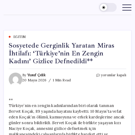
Skip
to
content
EĞITIM
Sosyetede Gerginlik Yaratan Miras
İhtilafı: ‘Türkiye’nin En Zengin
Kadını’ Gizlice Defnedildi**
Sosyetede
By
Yusuf Çelik
yorumlar kapalı
Gerginlik
20 Mayıs 2026
1 Min Read
Yaratan
Miras
İhtilafı:
**
‘Türkiye’nin
Türkiye’nin en zengin kadınlarından biri olarak tanınan
En
Zengin
Servet Koçak, 89 yaşında hayatını kaybetti. 10 Mayıs’ta vefat
Kadını’
eden Koçak’ın ölümü, kamuoyuna ve erkek kardeşlerine ancak
Gizlice
günler sonra bildirildi. Servet Koçak ile birlikte yaşayan kızı
Defnedildi**
Naciye Koçak, annesini gizlice defnetmek için
için
malikanesindeki çalışanlarıyla birlikte hareket etti ve