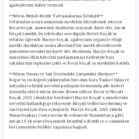
ağabeylerine haber vermedi.
**Miras İhtilafı Mevlit Tartışmalarına Dönüştü**
Vefatından sonra annesinin mevlidini düzenlemek isteyen
Recai Koçak, annesinin dostlarını arayarak davet etti. Ancak
birçok tanıdık, bu telefonlar aracılığıyla Servet Koçak’ın
vefatını öğrendi. Naciye Koçak, ağabeyinin organize ettiği
mevliti duyduktan sonra alternatif bir mevlit düzenleyerek
annesinin sevenlerini davet etti. Bu durum, Naciye Koçak’ın
annesinin ölüm haberini paylaşmaması nedeniyle bazı
yakınlarının tepkisini çekti ve Recai Koçak’ın mevlidine katıldı.
**Miras Davası ve Yalı Üzerindeki Çatışmalar Sürüyor**
Boğaz’ın en değerli yalılarından biri olan Kara Tadori Yalısı ve
milyarlarca liralık servetin paylaşımı konusunda aile üyeleri
arasında süren miras davası devam ediyor. Recai ve Necati
Koçak, 2022 yılında kız kardeşleri Naciye Koçak’a annelerinin
servetini kullandığı gerekçesiyle ihtiyati tedbir koydurmuş ve
vasi tayini için dava açmışlardı. Naciye Koçak, 2010 yılında
Yunan bankacı Costa Iozias ile evlenerek Yunanistan’a gitti,
ancak 1.5 yıl sonra boşanarak İstanbul’a döndü ve o zamandan
beri annesiyle birlikte yaşamaya başladı.