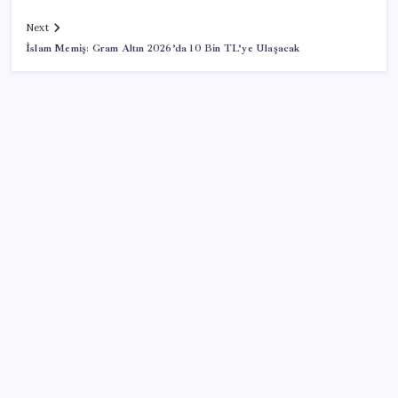
Next
İslam Memiş: Gram Altın 2026’da 10 Bin TL’ye Ulaşacak
SON YAZILAR
Bir sigara grubuna daha zam geldi: En yüksek fiyat
130 TL oldu
Yarım asırlık Türk şirketi Dubaililere satılıyor: Devir
süreci başladı
BMW sürücülerini çileden çıkardı: Kontağı açan
reklamla karşılaşıyor!