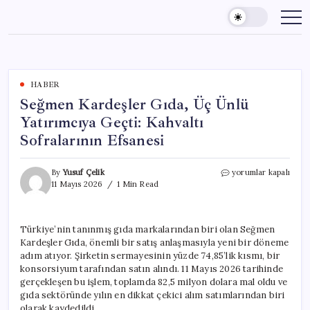
Skip
to
content
HABER
Seğmen Kardeşler Gıda, Üç Ünlü
Yatırımcıya Geçti: Kahvaltı
Sofralarının Efsanesi
Seğmen
By
Yusuf Çelik
yorumlar kapalı
Kardeşler
11 Mayıs 2026
1 Min Read
Gıda,
Üç
Ünlü
Türkiye’nin tanınmış gıda markalarından biri olan Seğmen
Yatırımcıya
Kardeşler Gıda, önemli bir satış anlaşmasıyla yeni bir döneme
Geçti:
Kahvaltı
adım atıyor. Şirketin sermayesinin yüzde 74,85’lik kısmı, bir
Sofralarının
konsorsiyum tarafından satın alındı. 11 Mayıs 2026 tarihinde
Efsanesi
gerçekleşen bu işlem, toplamda 82,5 milyon dolara mal oldu ve
için
gıda sektöründe yılın en dikkat çekici alım satımlarından biri
olarak kaydedildi.