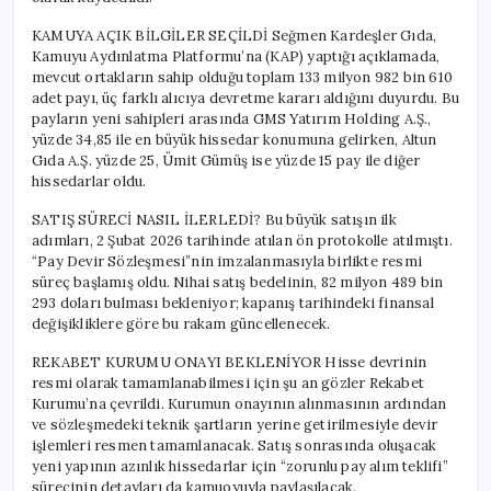
KAMUYA AÇIK BİLGİLER SEÇİLDİ Seğmen Kardeşler Gıda,
Kamuyu Aydınlatma Platformu’na (KAP) yaptığı açıklamada,
mevcut ortakların sahip olduğu toplam 133 milyon 982 bin 610
adet payı, üç farklı alıcıya devretme kararı aldığını duyurdu. Bu
payların yeni sahipleri arasında GMS Yatırım Holding A.Ş.,
yüzde 34,85 ile en büyük hissedar konumuna gelirken, Altun
Gıda A.Ş. yüzde 25, Ümit Gümüş ise yüzde 15 pay ile diğer
hissedarlar oldu.
SATIŞ SÜRECİ NASIL İLERLEDİ? Bu büyük satışın ilk
adımları, 2 Şubat 2026 tarihinde atılan ön protokolle atılmıştı.
“Pay Devir Sözleşmesi”nin imzalanmasıyla birlikte resmi
süreç başlamış oldu. Nihai satış bedelinin, 82 milyon 489 bin
293 doları bulması bekleniyor; kapanış tarihindeki finansal
değişikliklere göre bu rakam güncellenecek.
REKABET KURUMU ONAYI BEKLENİYOR Hisse devrinin
resmi olarak tamamlanabilmesi için şu an gözler Rekabet
Kurumu’na çevrildi. Kurumun onayının alınmasının ardından
ve sözleşmedeki teknik şartların yerine getirilmesiyle devir
işlemleri resmen tamamlanacak. Satış sonrasında oluşacak
yeni yapının azınlık hissedarlar için “zorunlu pay alım teklifi”
sürecinin detayları da kamuoyuyla paylaşılacak.