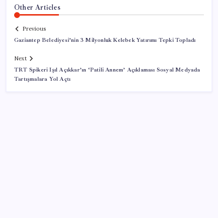
Other Articles
Previous
Gaziantep Belediyesi’nin 3 Milyonluk Kelebek Yatırımı Tepki Topladı
Next
TRT Spikeri Işıl Açıkkar’ın ‘Patili Annem’ Açıklaması Sosyal Medyada
Tartışmalara Yol Açtı
SON YAZILAR
Yarım asırlık Türk şirketi Dubaililere satılıyor: Devir