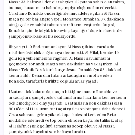
Nassr 33. haftaya lider olarak çıktı. 82 puana sahip olan takım,
bu maçı kazanması halinde şampiyonluğunu ilan edecekti.
Cristiano Ronaldo önderliğinde mücadeleye çıkan Al Nassr,
maça iyi bir başlangıç yaptı. Mohamed Simakan, 37. dakikada
attığı golle ev sahibi takımın taraftarını coşturdu. Bu gol,
Ronaldo için de büyük bir sevinç kaynağı oldu, zira üzerinde
şampiyonluk baskısı hissediliyordu.
İlk yarıyı 1-0 önde tamamlayan Al Nassr, ikinci yarıda da
rakibine üstünlük sağlamaya devam etti. Al Hilal, beraberlik
golü için yüklenmesine rağmen, Al Nassr savunmasını
geçmekte zorlandı. Maçın son dakikalarına yaklaşırken, Al
Nassr Teknik Direktörü Jorge Jesus, Ronaldo’yu 83. dakikada
kenara aldı. Kenardan takım arkadaşlarını motive eden
Ronaldo, taraftarla birlikte coşkulu anlar yaşadı.
Uzatma dakikalarında, maçın bittiğine inanan Ronaldo ve
arkadaşları, şampiyonluk kutlamalarına hazırlanırken herkesin
beklemediği bir olay yaşandı. Uzatmaların son dakikası olan
90+8’de, Al Hilal uzun bir taç atışı ile son bir şans daha denedi.
Ceza sahasına gelen yüksek topa, kalesini terk eden Beto
müdahale edemedi ve top onun elinden kaçtı. Bu talihsiz olay,
Al Hilal’in eşitlik golünü atmasına sebep oldu ve Al Nassr,
şampiyonluk hayalini son haftaya bıraktı.