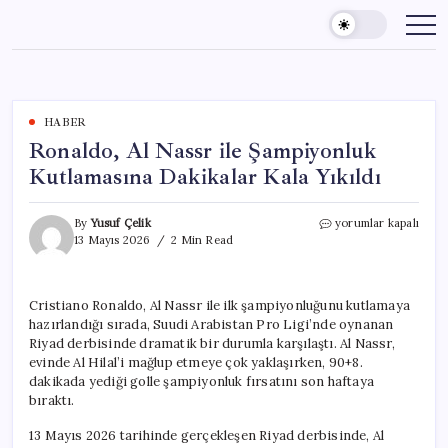
Skip
to
content
HABER
Ronaldo, Al Nassr ile Şampiyonluk
Kutlamasına Dakikalar Kala Yıkıldı
Ronaldo,
By
Yusuf Çelik
yorumlar kapalı
Al
13 Mayıs 2026
2 Min Read
Nassr
ile
Şampiyonluk
Cristiano Ronaldo, Al Nassr ile ilk şampiyonluğunu kutlamaya
Kutlamasına
hazırlandığı sırada, Suudi Arabistan Pro Ligi’nde oynanan
Dakikalar
Kala
Riyad derbisinde dramatik bir durumla karşılaştı. Al Nassr,
Yıkıldı
evinde Al Hilal’i mağlup etmeye çok yaklaşırken, 90+8.
için
dakikada yediği golle şampiyonluk fırsatını son haftaya
bıraktı.
13 Mayıs 2026 tarihinde gerçekleşen Riyad derbisinde, Al