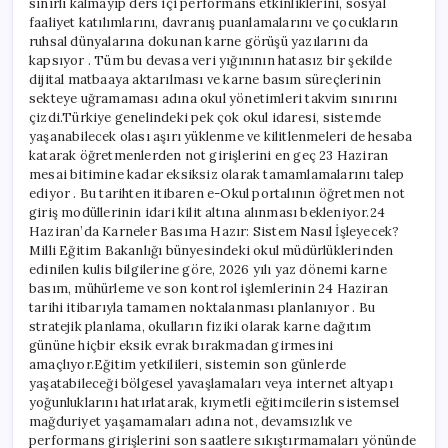
sınırlı kalmayıp ders içi performans etkinliklerini, sosyal
faaliyet katılımlarını, davranış puanlamalarını ve çocukların
ruhsal dünyalarına dokunan karne görüşü yazılarını da
kapsıyor . Tüm bu devasa veri yığınının hatasız bir şekilde
dijital matbaaya aktarılması ve karne basım süreçlerinin
sekteye uğramaması adına okul yönetimleri takvim sınırını
çizdi.Türkiye genelindeki pek çok okul idaresi, sistemde
yaşanabilecek olası aşırı yüklenme ve kilitlenmeleri de hesaba
katarak öğretmenlerden not girişlerini en geç 23 Haziran
mesai bitimine kadar eksiksiz olarak tamamlamalarını talep
ediyor . Bu tarihten itibaren e-Okul portalının öğretmen not
giriş modüllerinin idari kilit altına alınması bekleniyor.24
Haziran’da Karneler Basıma Hazır: Sistem Nasıl İşleyecek?
Milli Eğitim Bakanlığı bünyesindeki okul müdürlüklerinden
edinilen kulis bilgilerine göre, 2026 yılı yaz dönemi karne
basım, mühürleme ve son kontrol işlemlerinin 24 Haziran
tarihi itibarıyla tamamen noktalanması planlanıyor . Bu
stratejik planlama, okulların fiziki olarak karne dağıtım
gününe hiçbir eksik evrak bırakmadan girmesini
amaçlıyor.Eğitim yetkilileri, sistemin son günlerde
yaşatabileceği bölgesel yavaşlamaları veya internet altyapı
yoğunluklarını hatırlatarak, kıymetli eğitimcilerin sistemsel
mağduriyet yaşamamaları adına not, devamsızlık ve
performans girişlerini son saatlere sıkıştırmamaları yönünde