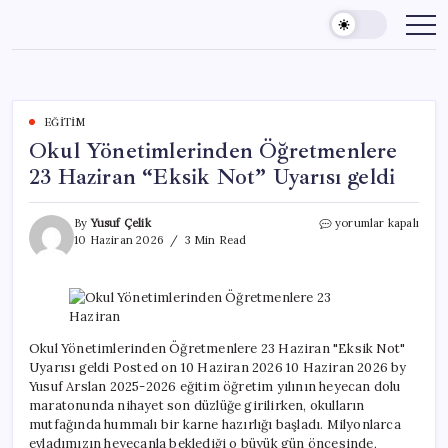
Skip
to
content
EĞITIM
Okul Yönetimlerinden Öğretmenlere
23 Haziran “Eksik Not” Uyarısı geldi
Okul
By
Yusuf Çelik
yorumlar kapalı
Yönetimlerinden
10 Haziran 2026
3 Min Read
Öğretmenlere
23
Haziran
“Eksik
Not”
Uyarısı
Okul Yönetimlerinden Öğretmenlere 23 Haziran "Eksik Not"
geldi
Uyarısı geldi Posted on 10 Haziran 2026 10 Haziran 2026 by
için
Yusuf Arslan 2025-2026 eğitim öğretim yılının heyecan dolu
maratonunda nihayet son düzlüğe girilirken, okulların
mutfağında hummalı bir karne hazırlığı başladı. Milyonlarca
evladımızın heyecanla beklediği o büyük gün öncesinde,