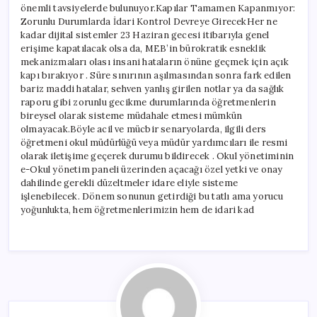
önemli tavsiyelerde bulunuyor.Kapılar Tamamen Kapanmıyor:
Zorunlu Durumlarda İdari Kontrol Devreye GirecekHer ne
kadar dijital sistemler 23 Haziran gecesi itibarıyla genel
erişime kapatılacak olsa da, MEB’in bürokratik esneklik
mekanizmaları olası insani hataların önüne geçmek için açık
kapı bırakıyor . Süre sınırının aşılmasından sonra fark edilen
bariz maddi hatalar, sehven yanlış girilen notlar ya da sağlık
raporu gibi zorunlu gecikme durumlarında öğretmenlerin
bireysel olarak sisteme müdahale etmesi mümkün
olmayacak.Böyle acil ve mücbir senaryolarda, ilgili ders
öğretmeni okul müdürlüğü veya müdür yardımcıları ile resmi
olarak iletişime geçerek durumu bildirecek . Okul yönetiminin
e-Okul yönetim paneli üzerinden açacağı özel yetki ve onay
dahilinde gerekli düzeltmeler idare eliyle sisteme
işlenebilecek. Dönem sonunun getirdiği bu tatlı ama yorucu
yoğunlukta, hem öğretmenlerimizin hem de idari kad