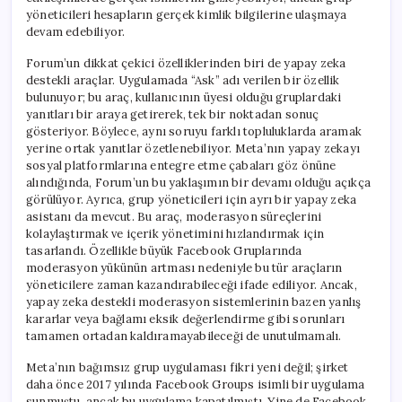
yöneticileri hesapların gerçek kimlik bilgilerine ulaşmaya
devam edebiliyor.
Forum’un dikkat çekici özelliklerinden biri de yapay zeka
destekli araçlar. Uygulamada “Ask” adı verilen bir özellik
bulunuyor; bu araç, kullanıcının üyesi olduğu gruplardaki
yanıtları bir araya getirerek, tek bir noktadan sonuç
gösteriyor. Böylece, aynı soruyu farklı topluluklarda aramak
yerine ortak yanıtlar özetlenebiliyor. Meta’nın yapay zekayı
sosyal platformlarına entegre etme çabaları göz önüne
alındığında, Forum’un bu yaklaşımın bir devamı olduğu açıkça
görülüyor. Ayrıca, grup yöneticileri için ayrı bir yapay zeka
asistanı da mevcut. Bu araç, moderasyon süreçlerini
kolaylaştırmak ve içerik yönetimini hızlandırmak için
tasarlandı. Özellikle büyük Facebook Gruplarında
moderasyon yükünün artması nedeniyle bu tür araçların
yöneticilere zaman kazandırabileceği ifade ediliyor. Ancak,
yapay zeka destekli moderasyon sistemlerinin bazen yanlış
kararlar veya bağlamı eksik değerlendirme gibi sorunları
tamamen ortadan kaldıramayabileceği de unutulmamalı.
Meta’nın bağımsız grup uygulaması fikri yeni değil; şirket
daha önce 2017 yılında Facebook Groups isimli bir uygulama
sunmuştu, ancak bu uygulama kapatılmıştı. Yine de Facebook