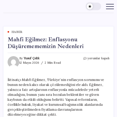
Skip
to
content
HABER
Mahfi Eğilmez: Enflasyonu
Düşüremememizin Nedenleri
Mahfi
By
Yusuf Çelik
yorumlar kapalı
Eğilmez:
12 Mayıs 2026
2 Min Read
Enflasyonu
Düşüremememizin
Nedenleri
İktisatçı Mahfi Eğilmez, Türkiye’nin enflasyon sorununu ve
için
bunun neden kalıcı olarak çözülemediğini ele aldı. Eğilmez,
yalnızca faiz artışlarının enflasyonla mücadelede yeterli
olmadığını, bunun yanı sıra bozulan beklentiler ve güven
kaybının da etkili olduğunu belirtti. Yapısal reformların,
özellikle hukuk, liyakat ve kurumsal bağımsızlık alanlarında
gerçekleştirilmeden fiyatlama davranışlarının
düzelmeyeceğine dikkat çekti.