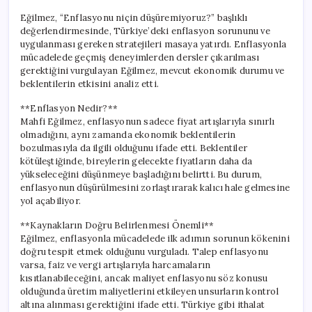
Eğilmez, “Enflasyonu niçin düşüremiyoruz?” başlıklı
değerlendirmesinde, Türkiye’deki enflasyon sorununu ve
uygulanması gereken stratejileri masaya yatırdı. Enflasyonla
mücadelede geçmiş deneyimlerden dersler çıkarılması
gerektiğini vurgulayan Eğilmez, mevcut ekonomik durumu ve
beklentilerin etkisini analiz etti.
**Enflasyon Nedir?**
Mahfi Eğilmez, enflasyonun sadece fiyat artışlarıyla sınırlı
olmadığını, aynı zamanda ekonomik beklentilerin
bozulmasıyla da ilgili olduğunu ifade etti. Beklentiler
kötüleştiğinde, bireylerin gelecekte fiyatların daha da
yükseleceğini düşünmeye başladığını belirtti. Bu durum,
enflasyonun düşürülmesini zorlaştırarak kalıcı hale gelmesine
yol açabiliyor.
**Kaynakların Doğru Belirlenmesi Önemli**
Eğilmez, enflasyonla mücadelede ilk adımın sorunun kökenini
doğru tespit etmek olduğunu vurguladı. Talep enflasyonu
varsa, faiz ve vergi artışlarıyla harcamaların
kısıtlanabileceğini, ancak maliyet enflasyonu söz konusu
olduğunda üretim maliyetlerini etkileyen unsurların kontrol
altına alınması gerektiğini ifade etti. Türkiye gibi ithalat