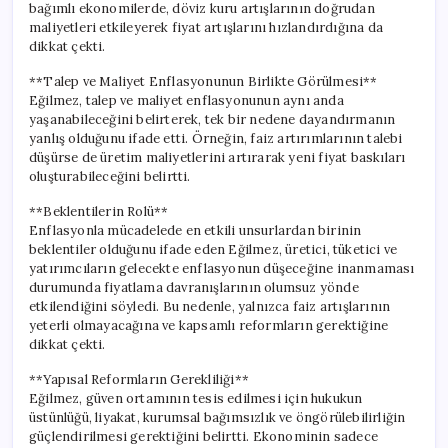
bağımlı ekonomilerde, döviz kuru artışlarının doğrudan
maliyetleri etkileyerek fiyat artışlarını hızlandırdığına da
dikkat çekti.
**Talep ve Maliyet Enflasyonunun Birlikte Görülmesi**
Eğilmez, talep ve maliyet enflasyonunun aynı anda
yaşanabileceğini belirterek, tek bir nedene dayandırmanın
yanlış olduğunu ifade etti. Örneğin, faiz artırımlarının talebi
düşürse de üretim maliyetlerini artırarak yeni fiyat baskıları
oluşturabileceğini belirtti.
**Beklentilerin Rolü**
Enflasyonla mücadelede en etkili unsurlardan birinin
beklentiler olduğunu ifade eden Eğilmez, üretici, tüketici ve
yatırımcıların gelecekte enflasyonun düşeceğine inanmaması
durumunda fiyatlama davranışlarının olumsuz yönde
etkilendiğini söyledi. Bu nedenle, yalnızca faiz artışlarının
yeterli olmayacağına ve kapsamlı reformların gerektiğine
dikkat çekti.
**Yapısal Reformların Gerekliliği**
Eğilmez, güven ortamının tesis edilmesi için hukukun
üstünlüğü, liyakat, kurumsal bağımsızlık ve öngörülebilirliğin
güçlendirilmesi gerektiğini belirtti. Ekonominin sadece