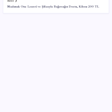
Next
Madımak Otu: Lezzeti ve Şifasıyla Bağırsağın Dostu, Kilosu 200 TL
SON YAZILAR
Ekran Kartı Fiyatlarına Zam Yolda: Yüzde 40’a Varan
Fiyat Artışı
Google Pixel Watch 5 Sızdırıldı: İşte Detaylar
Mahkemeden Beyaz Saray’daki balo salonu projesine
durdurma kararı
Piyasaların merakla beklediği veri açıklandı: Altın ve