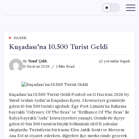
Skip
to
content
HABER
Kuşadası’na 10.500 Turist Geldi
Kuşadası’na
By
Yusuf Çelik
yorumlar kapalı
10.500
11 Haziran 2026
1 Min Read
Turist
Geldi
için
Kuşadası’na 10.500 Turist Geldi Posted on 11 Haziran 2026 by
Yusuf Arslan Aydın’ın Kuşadası ilçesi, 3 kruvaziyer gemisiyle
gelen 10 bin 500 turisti ağırladı. Ege Port Limanı’na Bahama
bayraklı “Odyssey Of The Seas” ve “Brilliance Of The Seas” ile
İtalya bayraklı “Aida” kruvaziyerleri yanaştı. Gemilerle ilçeye
gelen 10 bin 500 turistin büyük bölümünü ABD’li yolcular
oluşturdu. Turistlerin bir kısmı Efes Antik Kenti ve Meryem
Ana Evi’ni ziyaret ederken, diğerleri ilçe merkezinde gezerek