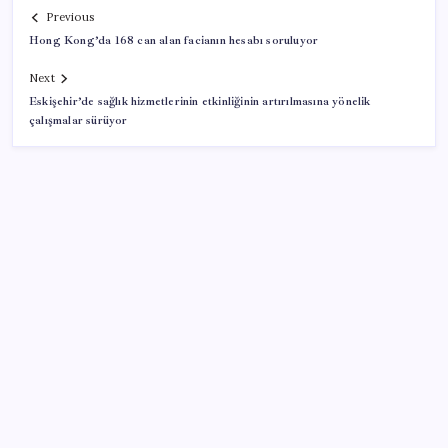
Previous
Hong Kong’da 168 can alan facianın hesabı soruluyor
Next
Eskişehir’de sağlık hizmetlerinin etkinliğinin artırılmasına yönelik
çalışmalar sürüyor
SON YAZILAR
Ekran Kartı Fiyatlarına Zam Yolda: Yüzde 40’a Varan
Fiyat Artışı
Google Pixel Watch 5 Sızdırıldı: İşte Detaylar