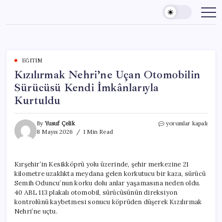
Skip
to
content
EĞITIM
Kızılırmak Nehri’ne Uçan Otomobilin
Sürücüsü Kendi İmkânlarıyla
Kurtuldu
Kızılırmak
By
Yusuf Çelik
yorumlar kapalı
Nehri’ne
8 Mayıs 2026
1 Min Read
Uçan
Otomobilin
Sürücüsü
Kırşehir’in Kesikköprü yolu üzerinde, şehir merkezine 21
Kendi
kilometre uzaklıkta meydana gelen korkutucu bir kaza, sürücü
İmkânlarıyla
Kurtuldu
Semih Oduncu’nun korku dolu anlar yaşamasına neden oldu.
için
40 ABL 113 plakalı otomobil, sürücüsünün direksiyon
kontrolünü kaybetmesi sonucu köprüden düşerek Kızılırmak
Nehri’ne uçtu.