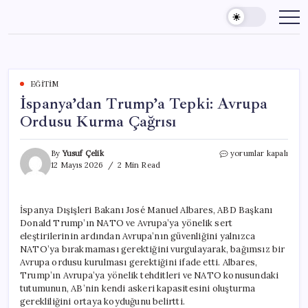
Skip
to
content
EĞITIM
İspanya’dan Trump’a Tepki: Avrupa
Ordusu Kurma Çağrısı
İspanya’dan
By
Yusuf Çelik
yorumlar kapalı
Trump’a
12 Mayıs 2026
2 Min Read
Tepki:
Avrupa
Ordusu
İspanya Dışişleri Bakanı José Manuel Albares, ABD Başkanı
Kurma
Donald Trump’ın NATO ve Avrupa’ya yönelik sert
Çağrısı
için
eleştirilerinin ardından Avrupa’nın güvenliğini yalnızca
NATO’ya bırakmaması gerektiğini vurgulayarak, bağımsız bir
Avrupa ordusu kurulması gerektiğini ifade etti. Albares,
Trump’ın Avrupa’ya yönelik tehditleri ve NATO konusundaki
tutumunun, AB’nin kendi askeri kapasitesini oluşturma
gerekliliğini ortaya koyduğunu belirtti.