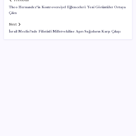
Previous
Theo Hernandez’in Kontroversiyel Eğlenceleri: Yeni Görüntüler Ortaya
Çıktı
Next
İsrail Meclisi’nde Filistinli Milletvekiline Aşırı Sağcıların Karşı Çıkışı
SON YAZILAR
Beklenen veri geldi: Altın uçuşa geçti
500 tam puan almıştı… LGS birincisi Umut’un tercihi
belli oldu