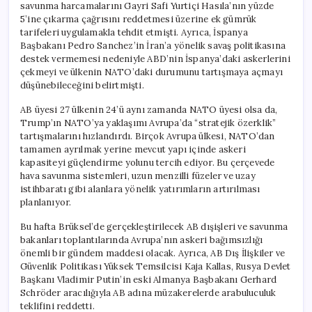
savunma harcamalarını Gayri Safi Yurtiçi Hasıla’nın yüzde
5’ine çıkarma çağrısını reddetmesi üzerine ek gümrük
tarifeleri uygulamakla tehdit etmişti. Ayrıca, İspanya
Başbakanı Pedro Sanchez’in İran’a yönelik savaş politikasına
destek vermemesi nedeniyle ABD’nin İspanya’daki askerlerini
çekmeyi ve ülkenin NATO’daki durumunu tartışmaya açmayı
düşünebileceğini belirtmişti.
AB üyesi 27 ülkenin 24’ü aynı zamanda NATO üyesi olsa da,
Trump’ın NATO’ya yaklaşımı Avrupa’da “stratejik özerklik”
tartışmalarını hızlandırdı. Birçok Avrupa ülkesi, NATO’dan
tamamen ayrılmak yerine mevcut yapı içinde askeri
kapasiteyi güçlendirme yolunu tercih ediyor. Bu çerçevede
hava savunma sistemleri, uzun menzilli füzeler ve uzay
istihbaratı gibi alanlara yönelik yatırımların artırılması
planlanıyor.
Bu hafta Brüksel’de gerçekleştirilecek AB dışişleri ve savunma
bakanları toplantılarında Avrupa’nın askeri bağımsızlığı
önemli bir gündem maddesi olacak. Ayrıca, AB Dış İlişkiler ve
Güvenlik Politikası Yüksek Temsilcisi Kaja Kallas, Rusya Devlet
Başkanı Vladimir Putin’in eski Almanya Başbakanı Gerhard
Schröder aracılığıyla AB adına müzakerelerde arabuluculuk
teklifini reddetti.