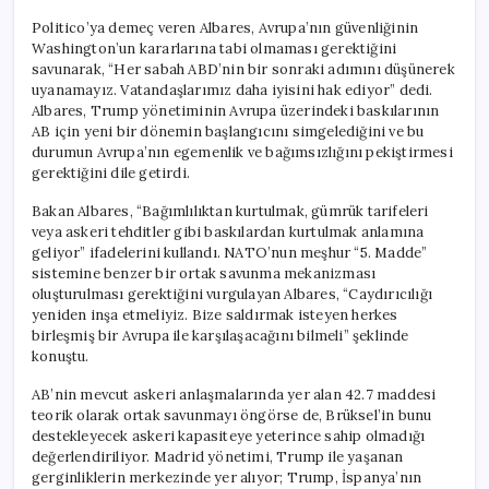
Politico’ya demeç veren Albares, Avrupa’nın güvenliğinin
Washington’un kararlarına tabi olmaması gerektiğini
savunarak, “Her sabah ABD’nin bir sonraki adımını düşünerek
uyanamayız. Vatandaşlarımız daha iyisini hak ediyor” dedi.
Albares, Trump yönetiminin Avrupa üzerindeki baskılarının
AB için yeni bir dönemin başlangıcını simgelediğini ve bu
durumun Avrupa’nın egemenlik ve bağımsızlığını pekiştirmesi
gerektiğini dile getirdi.
Bakan Albares, “Bağımlılıktan kurtulmak, gümrük tarifeleri
veya askeri tehditler gibi baskılardan kurtulmak anlamına
geliyor” ifadelerini kullandı. NATO’nun meşhur “5. Madde”
sistemine benzer bir ortak savunma mekanizması
oluşturulması gerektiğini vurgulayan Albares, “Caydırıcılığı
yeniden inşa etmeliyiz. Bize saldırmak isteyen herkes
birleşmiş bir Avrupa ile karşılaşacağını bilmeli” şeklinde
konuştu.
AB’nin mevcut askeri anlaşmalarında yer alan 42.7 maddesi
teorik olarak ortak savunmayı öngörse de, Brüksel’in bunu
destekleyecek askeri kapasiteye yeterince sahip olmadığı
değerlendiriliyor. Madrid yönetimi, Trump ile yaşanan
gerginliklerin merkezinde yer alıyor; Trump, İspanya’nın