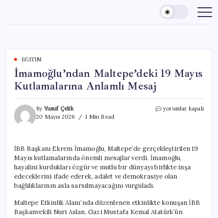
Skip
to
content
EĞITIM
İmamoğlu’ndan Maltepe’deki 19 Mayıs
Kutlamalarına Anlamlı Mesaj
İmamoğlu’ndan
By
Yusuf Çelik
yorumlar kapalı
Maltepe’deki
20 Mayıs 2026
1 Min Read
19
Mayıs
Kutlamalarına
İBB Başkanı Ekrem İmamoğlu, Maltepe’de gerçekleştirilen 19
Anlamlı
Mayıs kutlamalarında önemli mesajlar verdi. İmamoğlu,
Mesaj
için
hayalini kurdukları özgür ve mutlu bir dünyayı birlikte inşa
edeceklerini ifade ederek, adalet ve demokrasiye olan
bağlılıklarının asla sarsılmayacağını vurguladı.
Maltepe Etkinlik Alanı’nda düzenlenen etkinlikte konuşan İBB
Başkanvekili Nuri Aslan, Gazi Mustafa Kemal Atatürk’ün