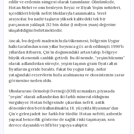
edilir ve erdemin simgesi olarak tanımlanır. Günümüzde,
Hotan Nehri ve onu besleyen Beyaz ve Siyah Yeşim nehirleri,
içerdikleri büyük nefrit bloklarıyla tanınmakta. Yerel
arayıcılar, bu nadir taşların yüksek kalitedeki tek bir
parçasının yaklaşık 212 bin dolar (1 milyon yuan) değerine
ulaşabildiğini belirtmektedir.
Ancak, bu değerli madenin hızla tükenmesi, bölgenin Uygur
halkı tarafından uzun yıllar boyunca göz ardı edilmişti. 1990’lı
yıllardan itibaren, Çin’in doğusundaki artan talep, bölgeye
büyük ekonomik canlılık getirdi. Bu dönemde, “yeşim hücumu”
olarak adlandırılan süreçte, yeşim taşının gram fiyatı altın
fiyatlarını geride bıraktı. Fakat bu yoğun talep, nehir
yatağındaki rezervlerin hızla azalmasına ve ekosistemin zarar
görmesine neden oldu.
Uluslararası Gemoloji Derneği (IGS) uzmanları, piyasada
“yeşim” olarak adlandırılan iki farklı mineral olduğunu
vurguluyor. Hotan bölgesinde çıkarılan nefrit, antik
dönemlerden beri kullanılmakta; 18. yüzyılda Myanmar’dan
Çin’e gelen jadeit ise farklı bir türdür. Hotan nefriti, asbestle
yapısal benzerlik gösterse de sağlık riski taşımayan, son
derece dayanıklı ve lifli bir yapıya sahiptir.