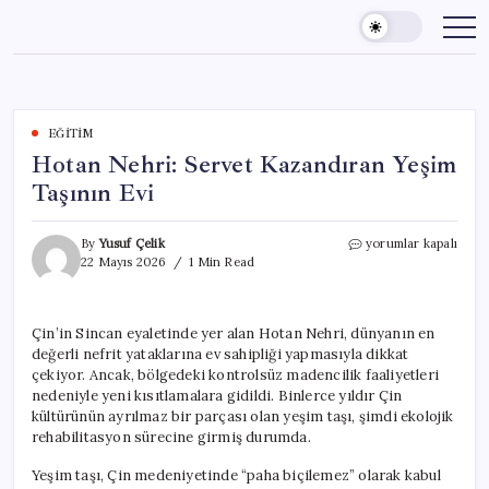
Skip
to
content
EĞITIM
Hotan Nehri: Servet Kazandıran Yeşim
Taşının Evi
Hotan
By
Yusuf Çelik
yorumlar kapalı
Nehri:
22 Mayıs 2026
1 Min Read
Servet
Kazandıran
Yeşim
Çin’in Sincan eyaletinde yer alan Hotan Nehri, dünyanın en
Taşının
değerli nefrit yataklarına ev sahipliği yapmasıyla dikkat
Evi
için
çekiyor. Ancak, bölgedeki kontrolsüz madencilik faaliyetleri
nedeniyle yeni kısıtlamalara gidildi. Binlerce yıldır Çin
kültürünün ayrılmaz bir parçası olan yeşim taşı, şimdi ekolojik
rehabilitasyon sürecine girmiş durumda.
Yeşim taşı, Çin medeniyetinde “paha biçilemez” olarak kabul