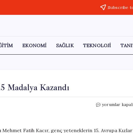
Subscribe t
ĞİTİM
EKONOMİ
SAĞLIK
TEKNOLOJİ
TANI
15 Madalya Kazandı
Gençler
yorumlar kapal
Üç
Farklı
Olimpiyatta
15
ı Mehmet Fatih Kacır, genç yeteneklerin 15. Avrupa Kızlar