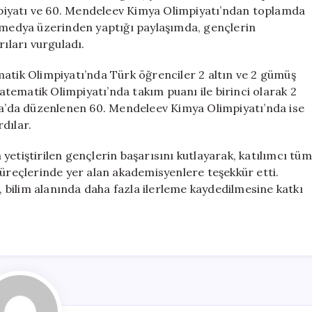
Madalya
piyatı ve 60. Mendeleev Kimya Olimpiyatı’ndan toplamda
Kazandı
l medya üzerinden yaptığı paylaşımda, gençlerin
için
rıları vurguladı.
matik Olimpiyatı’nda Türk öğrenciler 2 altın ve 2 gümüş
tematik Olimpiyatı’nda takım puanı ile birinci olarak 2
sya’da düzenlenen 60. Mendeleev Kimya Olimpiyatı’nda ise
dılar.
yetiştirilen gençlerin başarısını kutlayarak, katılımcı tüm
süreçlerinde yer alan akademisyenlere teşekkür etti.
n, bilim alanında daha fazla ilerleme kaydedilmesine katkı