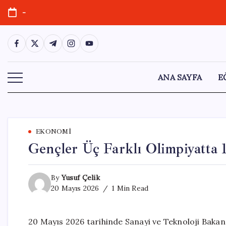
Skip
-
to
content
https://www.facebook.com/
https://twitter.com/
https://t.me/
https://www.instagram.com/
https://youtube.com/
ANA SAYFA
E
EKONOMI
Gençler Üç Farklı Olimpiyatta 
By
Yusuf Çelik
20 Mayıs 2026
1 Min Read
20 Mayıs 2026 tarihinde Sanayi ve Teknoloji Bakan