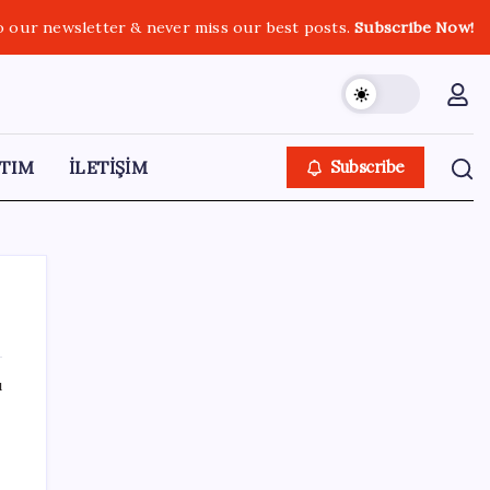
o our newsletter & never miss our best posts.
Subscribe Now!
TIM
İLETİŞİM
Subscribe
ı
SON YAZILAR
Yarım asırlık Türk şirketi Dubaililere
satılıyor: Devir süreci başladı