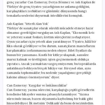
genç yazarlar Can Esmeray, Derya Sönmez ve Aslı Kaplan ile
Türkiye’de genç tiyatro yazarlığının ne anlama geldiğini,
karşılaştıkları zorlukları ve günümüz dünyasında hangi
temalarla seslerini duyurmak istediklerini konuştuk.
Aslı Kaplan: ‘Yeterli Alan Yok’
Türkiye’de sanatçılar olarak sürekli mücadele etmeye hazır
olmamız gerektiğini vurgulayan Aslı Kaplan, “Ekonomik kriz
ve yetersiz sanat fonları, üretim süreçlerini zorlaştırıyor.
Oyun yazarları için yeterli alan yaratılmıyor. Tiyatro, hâlâ bir
lüks olarak görülüyor ve bu durum, sanatçıların masraflarını
karşılamakta zorlanmasına neden oluyor. Bilet fiyatları da
bunun bir yansıması. Kısıtlı bir kitleye ulaşmak, sansüre
maruz kalmak ve ürettiğiniz işten geçinememek oldukça
yıpratıcı. Ancak yazmaktan vazgeçemiyorum; bu topraklarda
anlatılmayı bekleyen birçok hikâye var. Bireysel olan, aynı
zamanda toplumsaldır; bu nedenle yaşadığımız gerçekliği
kaleme almayı önemsiyorum.” diyor.
Can Esmeray: ‘Kaygılar ve İmkânsızlıklar’
Can Esmeray, yazma sürecini, karşılaştığı çeşitli görsellerin
kendisine hikayeler sunma çabasıyla tanımlıyor. “Yazma
sürecinde insan, bazen okyanusta kaybolmuş bir balık gibi
hissedebiliyor. İlk metnim ‘Delikanlı’da bunu deneyimledim.