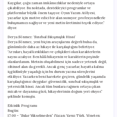
Kaygılar, çoğu zaman imkânsızlıklar nedeniyle ortaya
çıkabiliyor. Bu noktada, destekleyici programlar ve
platformlar büyük önem taşıyor. Oyun Yazım Atölyesi,
yazarlar için motive edici bir alan sunuyor; profesyonellerle
buluşmamızı sağlıyor ve yeni metin üretimini teşvik ediyor.”
diyor.
Derya Sönmez: ‘Sınıfsal Sıkışmışlık Hissi’
Derya Sönmez, yeni biçim arayışlarını değerli bulsa da,
günümüzde daha az hikaye ile karşılaştığını belirtiyor.
“Arzuları, hayal kırıklıkları ve çelişkileri olan karakterlerin
sayısı azalıyor. Ben hâlâ hikayenin ve karakterin peşinde
olanlardanım. Metnin oluşabilmesi için sadece yetenek değil,
zihinsel alan da gerekli. Ancak genç yazarlar, hayatta kalma
içgüdüsüyle yaşadığı için bu durum yazma süreçlerini
etkiliyor. Yazarken beni harekete geçiren, gündelik yaşamda
karşılaştığımız duygular: güvensizlik, sınıfsal sıkışmışlık ve
yetersizlik hissi. Ancak tüm bunlara rağmen ortaya çıkan
mizah ve dayanma gücü, hikayelerimin doğum yeri oluyor.”
şeklinde konuştu.
Etkinlik Programı
Bugün:
17:00 – “Sular Yükselmeden” (Yazan: Yavuz Türk, Yöneten: