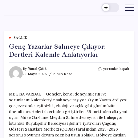
Skip
to
content
SAĞLIK
Genç Yazarlar Sahneye Çıkıyor:
Dertleri Kalemle Anlatıyorlar
Genç
By
Yusuf Çelik
yorumlar kapalı
Yazarlar
22 Mayıs 2026
2 Min Read
Sahneye
Çıkıyor:
Dertleri
MELİSA VARDAL – Gençler, kendi deneyimlerini ve
Kalemle
sorunlarını kalemleriyle sahneye taşıyor. Oyun Yazım Atölyesi
Anlatıyorlar
için
çerçevesinde, eşitsizlik, ekoloji ve açlık gibi günümüzün
önemli meseleleri üzerinden geliştirilen 39 metinden altı yeni
oyun, Müze Gazhane Meydan Sahne’de seyirci ile buluşuyor.
İstanbul Büyükşehir Belediyesi Şehir Tiyatroları Çağdaş
Gösteri Sanatları Merkezi (ÇGSM) tarafından 2025-2026
sezonu boyunca devam eden bu uzun soluklu atölyeye katılan