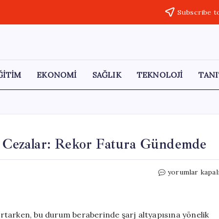
Subscribe t
ĞİTİM
EKONOMİ
SAĞLIK
TEKNOLOJİ
TANI
ok Cezalar: Rekor Fatura Gündemde
Elektrikli
yorumlar kapal
Araç
Sahiplerine
Şok
Cezalar:
 artarken, bu durum beraberinde şarj altyapısına yönelik