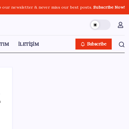
o our newsletter & never miss our best posts.
Subscribe Now!
TIM
İLETİŞİM
Subscribe
ı
SON YAZILAR
Ekran Kartı Fiyatlarına Zam Yolda: Yüzde
40’a Varan Fiyat Artışı