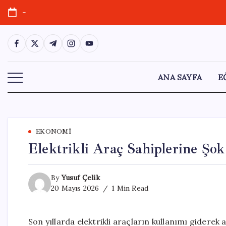
Skip
-
to
content
https://www.facebook.com/
https://twitter.com/
https://t.me/
https://www.instagram.com/
https://youtube.com/
ANA SAYFA
E
EKONOMI
Elektrikli Araç Sahiplerine Ş
By
Yusuf Çelik
20 Mayıs 2026
1 Min Read
Son yıllarda elektrikli araçların kullanımı giderek