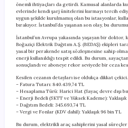
önemli ihtiyaçları da getirdi. Kamusal alanlarda kur
evlerinde kendi şarj ünitelerini kurmayı tercih edi
uygun şekilde kurulmamış olan bu istasyonlar, kull
bırakıyor. İstanbul’da yaşanan son olay, bu durumu
İstanbul’un Avrupa yakasında yaşayan bir doktor, k
Boğaziçi Elektrik Dağıtım A.Ş. (BEDAŞ) ekipleri ta
yasal bir perakende satış sözleşmesine sahip olmas
enerji kullanıldığı tespit edildi. Bu durum, sayaçt
sonuçlandı ve aboneye rekor seviyede bir ceza kesi
Kesilen cezanın detayları ise oldukça dikkat çekici
– Fatura Tutarı: 840.439,74 TL
– Hesaplama Türü: Harici Hat (Sayaç devre dışı bır
– Enerji Bedeli (SKTT ve Yüksek Kademe): Yaklaşık
– Dağıtım Bedeli: 345.693,74 TL
– Vergi ve Fonlar (KDV dahil): Yaklaşık 96 bin TL
Bu durum, elektrikli araç sahiplerini yasal süreçle