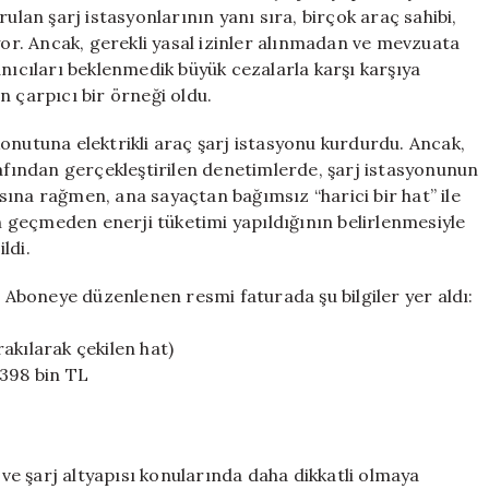
Rekor
ulan şarj istasyonlarının yanı sıra, birçok araç sahibi,
Fatura
yor. Ancak, gerekli yasal izinler alınmadan ve mevzuata
Gündemde
anıcıları beklenmedik büyük cezalarla karşı karşıya
için
n çarpıcı bir örneği oldu.
onutuna elektrikli araç şarj istasyonu kurdurdu. Ancak,
rafından gerçekleştirilen denetimlerde, şarj istasyonunun
ına rağmen, ana sayaçtan bağımsız “harici bir hat” ile
an geçmeden enerji tüketimi yapıldığının belirlenmesiyle
ldi.
. Aboneye düzenlenen resmi faturada şu bilgiler yer aldı:
akılarak çekilen hat)
 398 bin TL
r ve şarj altyapısı konularında daha dikkatli olmaya