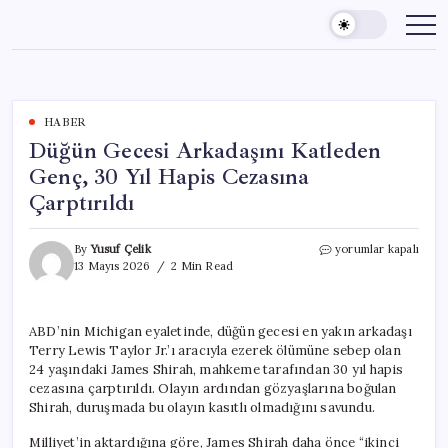
Skip
to
content
HABER
Düğün Gecesi Arkadaşını Katleden
Genç, 30 Yıl Hapis Cezasına
Çarptırıldı
Düğün
By
Yusuf Çelik
yorumlar kapalı
Gecesi
13 Mayıs 2026
2 Min Read
Arkadaşını
Katleden
Genç,
ABD’nin Michigan eyaletinde, düğün gecesi en yakın arkadaşı
30
Terry Lewis Taylor Jr.’ı aracıyla ezerek ölümüne sebep olan
Yıl
Hapis
24 yaşındaki James Shirah, mahkeme tarafından 30 yıl hapis
Cezasına
cezasına çarptırıldı. Olayın ardından gözyaşlarına boğulan
Çarptırıldı
Shirah, duruşmada bu olayın kasıtlı olmadığını savundu.
için
Milliyet’in aktardığına göre, James Shirah daha önce “ikinci