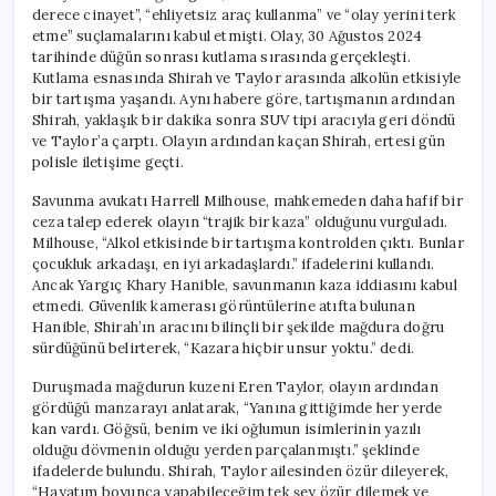
derece cinayet”, “ehliyetsiz araç kullanma” ve “olay yerini terk
etme” suçlamalarını kabul etmişti. Olay, 30 Ağustos 2024
tarihinde düğün sonrası kutlama sırasında gerçekleşti.
Kutlama esnasında Shirah ve Taylor arasında alkolün etkisiyle
bir tartışma yaşandı. Aynı habere göre, tartışmanın ardından
Shirah, yaklaşık bir dakika sonra SUV tipi aracıyla geri döndü
ve Taylor’a çarptı. Olayın ardından kaçan Shirah, ertesi gün
polisle iletişime geçti.
Savunma avukatı Harrell Milhouse, mahkemeden daha hafif bir
ceza talep ederek olayın “trajik bir kaza” olduğunu vurguladı.
Milhouse, “Alkol etkisinde bir tartışma kontrolden çıktı. Bunlar
çocukluk arkadaşı, en iyi arkadaşlardı.” ifadelerini kullandı.
Ancak Yargıç Khary Hanible, savunmanın kaza iddiasını kabul
etmedi. Güvenlik kamerası görüntülerine atıfta bulunan
Hanible, Shirah’ın aracını bilinçli bir şekilde mağdura doğru
sürdüğünü belirterek, “Kazara hiçbir unsur yoktu.” dedi.
Duruşmada mağdurun kuzeni Eren Taylor, olayın ardından
gördüğü manzarayı anlatarak, “Yanına gittiğimde her yerde
kan vardı. Göğsü, benim ve iki oğlumun isimlerinin yazılı
olduğu dövmenin olduğu yerden parçalanmıştı.” şeklinde
ifadelerde bulundu. Shirah, Taylor ailesinden özür dileyerek,
“Hayatım boyunca yapabileceğim tek şey özür dilemek ve