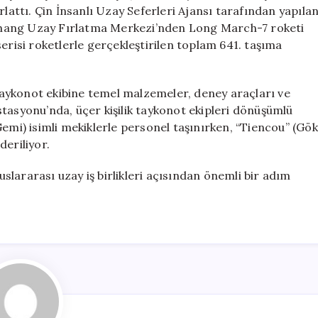
Kargo
rlattı. Çin İnsanlı Uzay Seferleri Ajansı tarafından yapıla
Mekik
chang Uzay Fırlatma Merkezi’nden Long March-7 roketi
Gönderdi
erisi roketlerle gerçekleştirilen toplam 641. taşıma
için
aykonot ekibine temel malzemeler, deney araçları ve
tasyonu’nda, üçer kişilik taykonot ekipleri dönüşümlü
Gemi) isimli mekiklerle personel taşınırken, “Tiencou” (Gök
deriliyor.
luslararası uzay iş birlikleri açısından önemli bir adım