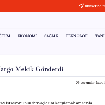
Subscribe t
ĞİTİM
EKONOMİ
SAĞLIK
TEKNOLOJİ
TANI
 Kargo Mekik Gönderdi
Çin,
yorumlar kapal
Uzay
İstasyonu
İçin
Yeni
y İstasyonu’nun ihtiyaçlarını karşılamak amacıyla