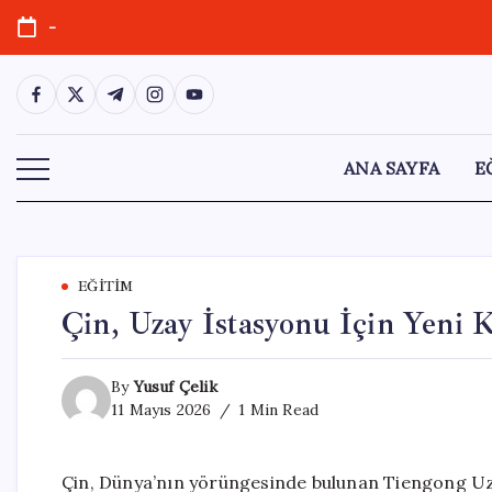
Skip
-
to
content
https://www.facebook.com/
https://twitter.com/
https://t.me/
https://www.instagram.com/
https://youtube.com/
ANA SAYFA
E
EĞITIM
Çin, Uzay İstasyonu İçin Yeni
By
Yusuf Çelik
11 Mayıs 2026
1 Min Read
Çin, Dünya’nın yörüngesinde bulunan Tiengong Uza