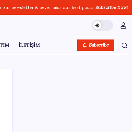
o our newsletter & never miss our best posts.
Subscribe Now!
TIM
İLETİŞİM
Subscribe
ı
SON YAZILAR
Küresel gıda fiyatlarında alarm: 3,5 yılın
zirvesi görüldü