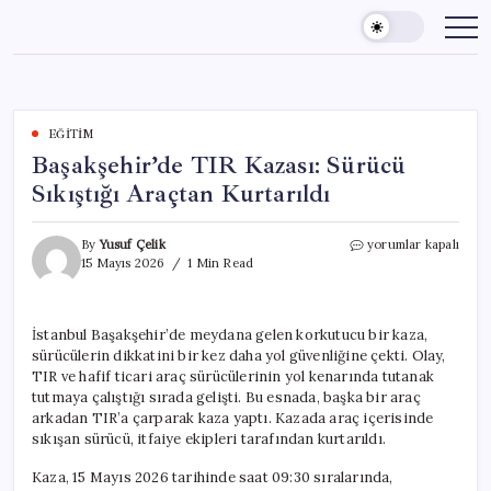
Skip
to
content
EĞITIM
Başakşehir’de TIR Kazası: Sürücü
Sıkıştığı Araçtan Kurtarıldı
Başakşehir’de
By
Yusuf Çelik
yorumlar kapalı
TIR
15 Mayıs 2026
1 Min Read
Kazası:
Sürücü
Sıkıştığı
İstanbul Başakşehir’de meydana gelen korkutucu bir kaza,
Araçtan
sürücülerin dikkatini bir kez daha yol güvenliğine çekti. Olay,
Kurtarıldı
için
TIR ve hafif ticari araç sürücülerinin yol kenarında tutanak
tutmaya çalıştığı sırada gelişti. Bu esnada, başka bir araç
arkadan TIR’a çarparak kaza yaptı. Kazada araç içerisinde
sıkışan sürücü, itfaiye ekipleri tarafından kurtarıldı.
Kaza, 15 Mayıs 2026 tarihinde saat 09:30 sıralarında,