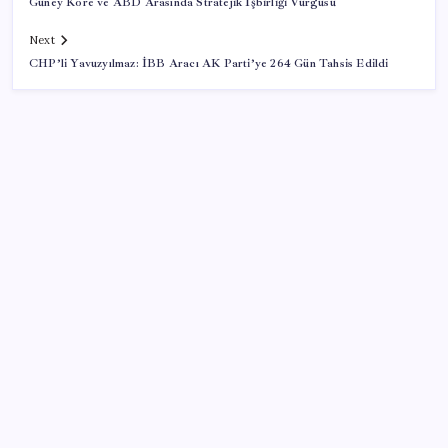
Güney Kore ve ABD Arasında Stratejik İşbirliği Vurgusu
Next
CHP’li Yavuzyılmaz: İBB Aracı AK Parti’ye 264 Gün Tahsis Edildi
SON YAZILAR
Bir sigara grubuna daha zam geldi: En yüksek fiyat
130 TL oldu
Yarım asırlık Türk şirketi Dubaililere satılıyor: Devir
süreci başladı
BMW sürücülerini çileden çıkardı: Kontağı açan