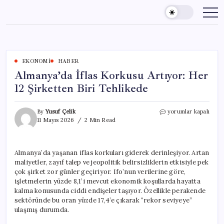
Skip
to
content
EKONOMI
HABER
Almanya’da İflas Korkusu Artıyor: Her
12 Şirketten Biri Tehlikede
Almanya’da
By
Yusuf Çelik
yorumlar kapalı
İflas
11 Mayıs 2026
2 Min Read
Korkusu
Artıyor:
Her
Almanya’da yaşanan iflas korkuları giderek derinleşiyor. Artan
12
maliyetler, zayıf talep ve jeopolitik belirsizliklerin etkisiyle pek
Şirketten
Biri
çok şirket zor günler geçiriyor. Ifo’nun verilerine göre,
Tehlikede
işletmelerin yüzde 8,1’i mevcut ekonomik koşullarda hayatta
için
kalma konusunda ciddi endişeler taşıyor. Özellikle perakende
sektöründe bu oran yüzde 17,4’e çıkarak “rekor seviyeye”
ulaşmış durumda.