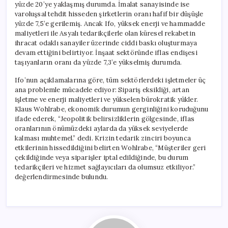
yüzde 20’ye yaklaşmış durumda. İmalat sanayisinde ise
varoluşsal tehdit hisseden şirketlerin oranı hafif bir düşüşle
yüzde 7,5’e gerilemiş. Ancak Ifo, yüksek enerji ve hammadde
maliyetleri ile Asyalı tedarikçilerle olan küresel rekabetin
ihracat odaklı sanayiler üzerinde ciddi baskı oluşturmaya
devam ettiğini belirtiyor. İnşaat sektöründe iflas endişesi
taşıyanların oranı da yüzde 7,3’e yükselmiş durumda.
Ifo’nun açıklamalarına göre, tüm sektörlerdeki işletmeler üç
ana problemle mücadele ediyor: Sipariş eksikliği, artan
işletme ve enerji maliyetleri ve yükselen bürokratik yükler.
Klaus Wohlrabe, ekonomik durumun gerginliğini koruduğunu
ifade ederek, “Jeopolitik belirsizliklerin gölgesinde, iflas
oranlarının önümüzdeki aylarda da yüksek seviyelerde
kalması muhtemel.” dedi. Krizin tedarik zinciri boyunca
etkilerinin hissedildiğini belirten Wohlrabe, “Müşteriler geri
çekildiğinde veya siparişler iptal edildiğinde, bu durum
tedarikçileri ve hizmet sağlayıcıları da olumsuz etkiliyor.”
değerlendirmesinde bulundu.