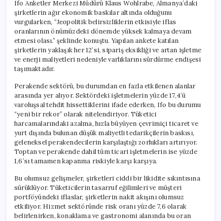
Ifo Anketler Merkezi Müdürü Klaus Wohlrabe, Almanya’daki
şirketlerin ağır ekonomik baskılar altında olduğunu
vurgularken, “Jeopolitik belirsizliklerin etkisiyle iflas
oranlarının önümüzdeki dönemde yüksek kalmaya devam
etmesi olası.” şeklinde konuştu. Yapılan ankete katılan
şirketlerin yaklaşık her 12’si, sipariş eksikliği ve artan işletme
ve enerji maliyetleri nedeniyle varlıklarını sürdürme endişesi
taşımaktadır.
Perakende sektörü, bu durumdan en fazla etkilenen alanlar
arasında yer alıyor. Sektördeki işletmelerin yüzde 17,4’ü
varoluşsal tehdit hissettiklerini ifade ederken, Ifo bu durumu
“yeni bir rekor” olarak nitelendiriyor. Tüketici
harcamalarındaki azalma, hızla büyüyen çevrimiçi ticaret ve
yurt dışında bulunan düşük maliyetli tedarikçilerin baskısı,
geleneksel perakendecilerin karşılaştığı zorlukları artırıyor.
Toptan ve perakende dahil tüm ticari işletmelerin ise yüzde
1,6’sı tamamen kapanma riskiyle karşı karşıya.
Bu olumsuz gelişmeler, şirketleri ciddi bir likidite sıkıntısına
sürüklüyor. Tüketicilerin tasarruf eğilimleri ve müşteri
portföyündeki iflaslar, şirketlerin nakit akışını olumsuz
etkiliyor. Hizmet sektöründe risk oranı yüzde 7,6 olarak
belirlenirken, konaklama ve gastronomi alanında bu oran