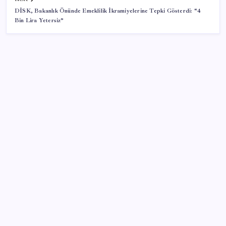
DİSK, Bakanlık Önünde Emeklilik İkramiyelerine Tepki Gösterdi: “4
Bin Lira Yetersiz”
SON YAZILAR
Ekran Kartı Fiyatlarına Zam Yolda: Yüzde 40’a Varan
Fiyat Artışı
Google Pixel Watch 5 Sızdırıldı: İşte Detaylar
Mahkemeden Beyaz Saray’daki balo salonu projesine
durdurma kararı
Piyasaların merakla beklediği veri açıklandı: Altın ve