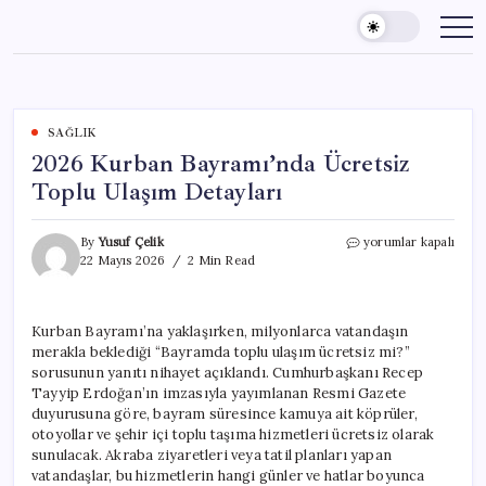
Skip
to
content
SAĞLIK
2026 Kurban Bayramı’nda Ücretsiz
Toplu Ulaşım Detayları
2026
By
Yusuf Çelik
yorumlar kapalı
Kurban
22 Mayıs 2026
2 Min Read
Bayramı’nda
Ücretsiz
Toplu
Kurban Bayramı’na yaklaşırken, milyonlarca vatandaşın
Ulaşım
merakla beklediği “Bayramda toplu ulaşım ücretsiz mi?”
Detayları
için
sorusunun yanıtı nihayet açıklandı. Cumhurbaşkanı Recep
Tayyip Erdoğan’ın imzasıyla yayımlanan Resmi Gazete
duyurusuna göre, bayram süresince kamuya ait köprüler,
otoyollar ve şehir içi toplu taşıma hizmetleri ücretsiz olarak
sunulacak. Akraba ziyaretleri veya tatil planları yapan
vatandaşlar, bu hizmetlerin hangi günler ve hatlar boyunca